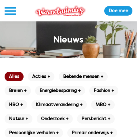
Doe mee
Nieuws
Alles
Acties +
Bekende mensen +
Breien +
Energiebesparing +
Fashion +
HBO +
Klimaatverandering +
MBO +
Natuur +
Onderzoek +
Persbericht +
Persoonlijke verhalen +
Primair onderwijs +