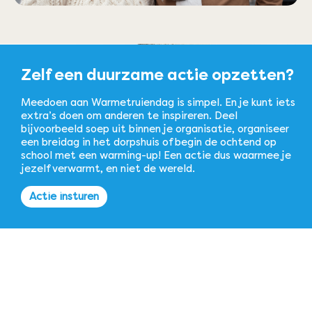
Zelf een duurzame actie opzetten?
Meedoen aan Warmetruiendag is simpel. En je kunt iets
extra’s doen om anderen te inspireren. Deel
bijvoorbeeld soep uit binnen je organisatie, organiseer
een breidag in het dorpshuis of begin de ochtend op
school met een warming-up! Een actie dus waarmee je
jezelf verwarmt, en niet de wereld.
Actie insturen