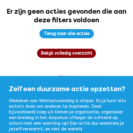
Er zijn geen acties gevonden die aan
deze filters voldoen
Terug naar alle acties
Bekijk volledig overzicht
Zelf een duurzame actie opzetten?
Meedoen aan Warmetruiendag is simpel. En je kunt iets
extra’s doen om anderen te inspireren. Deel
bijvoorbeeld soep uit binnen je organisatie, organiseer
een breidag in het dorpshuis of begin de ochtend op
school met een warming-up! Een actie dus waarmee je
jezelf verwarmt, en niet de wereld.