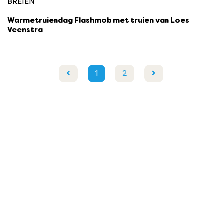
BREIEN
Warmetruiendag Flashmob met truien van Loes
Veenstra
1
2