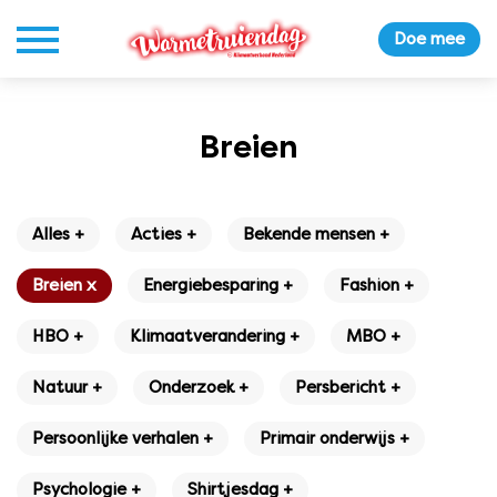
Doe mee
Breien
Alles +
Acties +
Bekende mensen +
Breien x
Energiebesparing +
Fashion +
HBO +
Klimaatverandering +
MBO +
Natuur +
Onderzoek +
Persbericht +
Persoonlijke verhalen +
Primair onderwijs +
Psychologie +
Shirtjesdag +