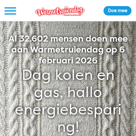
Doe mee
Al
32.602
mensen doen mee
aan Warmetruiendag op 6
februari 2026
Dag kolen en
gas, hallo
energiebespari
ng!