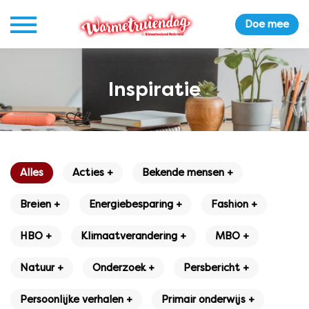
Doe mee
Inspiratie
Alles
Acties +
Bekende mensen +
Breien +
Energiebesparing +
Fashion +
HBO +
Klimaatverandering +
MBO +
Natuur +
Onderzoek +
Persbericht +
Persoonlijke verhalen +
Primair onderwijs +