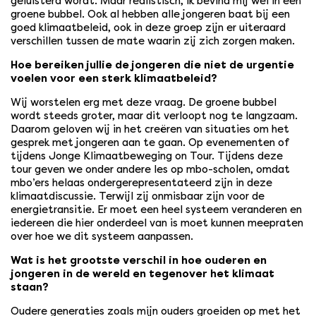
geluisterd wordt. Maar realistisch, ik bevind mij wel in een
groene bubbel. Ook al hebben alle jongeren baat bij een
goed klimaatbeleid, ook in deze groep zijn er uiteraard
verschillen tussen de mate waarin zij zich zorgen maken.
Hoe bereiken jullie de jongeren die niet de urgentie
voelen voor een sterk klimaatbeleid?
Wij worstelen erg met deze vraag. De groene bubbel
wordt steeds groter, maar dit verloopt nog te langzaam.
Daarom geloven wij in het creëren van situaties om het
gesprek met jongeren aan te gaan. Op evenementen of
tijdens Jonge Klimaatbeweging on Tour. Tijdens deze
tour geven we onder andere les op mbo-scholen, omdat
mbo’ers helaas ondergerepresentateerd zijn in deze
klimaatdiscussie. Terwijl zij onmisbaar zijn voor de
energietransitie. Er moet een heel systeem veranderen en
iedereen die hier onderdeel van is moet kunnen meepraten
over hoe we dit systeem aanpassen.
Wat is het grootste verschil in hoe ouderen en
jongeren in de wereld en tegenover het klimaat
staan?
Oudere generaties zoals mijn ouders groeiden op met het