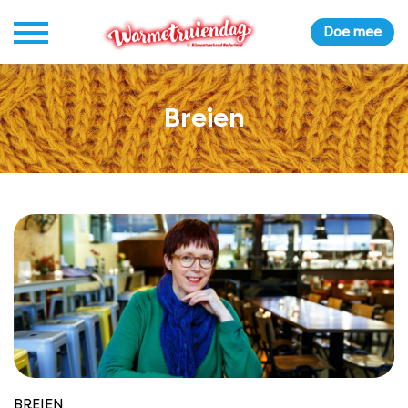
Doe mee
Breien
BREIEN