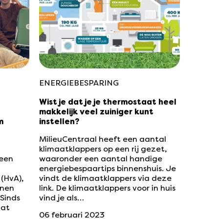
ENERGIEBESPARING
Wist je dat je je thermostaat heel
makkelijk veel zuiniger kunt
m
instellen?
MilieuCentraal heeft een aantal
klimaatklappers op een rij gezet,
een
waaronder een aantal handige
energiebespaartips binnenshuis. Je
(HvA),
vindt de klimaatklappers via deze
nnen
link. De klimaatklappers voor in huis
 Sinds
vind je als…
dat
06 februari 2023