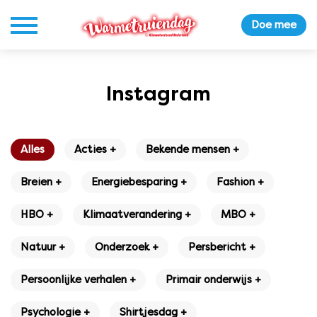
Doe mee
Instagram
Alles
Acties +
Bekende mensen +
Breien +
Energiebesparing +
Fashion +
HBO +
Klimaatverandering +
MBO +
Natuur +
Onderzoek +
Persbericht +
Persoonlijke verhalen +
Primair onderwijs +
Psychologie +
Shirtjesdag +