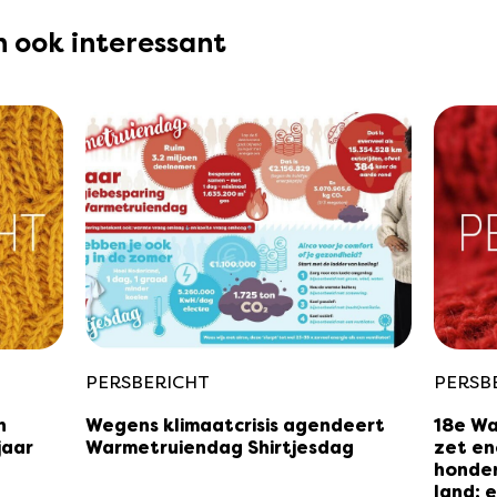
en ook interessant
PERSBERICHT
PERSB
n
Wegens klimaatcrisis agendeert
18e Wa
jaar
Warmetruiendag Shirtjesdag
zet en
honder
land; e