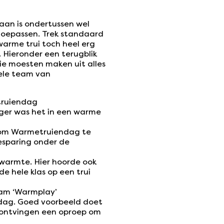
an is ondertussen wel
toepassen. Trek standaard
warme trui toch heel erg
 Hieronder een terugblik
ie moesten maken uit alles
hele team van
truiendag
ager was het in een warme
f om Warmetruiendag te
esparing onder de
 warmte. Hier hoorde ook
e hele klas op een trui
aam ‘Warmplay’
dag. Goed voorbeeld doet
n ontvingen een oproep om