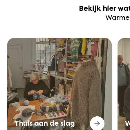
Bekijk hier w
Warmetr
Thuis aan de slag
V