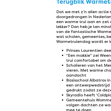
Terugblik Warmet
Dat we met z’n allen acti
doorgedrongen in Nederlan
een warme trui aan en zet d
lekker? Dan heb je ten min
van de fantastische Warmet
wat scholen, gemeentes, be
Warmetruiendag wordt er in i
Prinses Laurentien de
“Een makkie” zei Weer
trui comfortabel om d
Scholieren van het M
vieren. Met warme cho
aandacht
Basisschool Albatros i
een ontwerpwedstrijd b
gedrukt zodat ze deze
Skyradio heeft ‘Coldp
Gemeentehuis Wommels 
volgen dachten ze waar
mee te doen