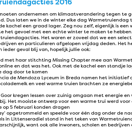
ruiendagacties 2016
e moeten ondernemen om klimaatverandering tegen te ga
d. Dus laten we in de winter elke dag Warmetruiendag 
e kachel een graad lager. Zeg nou zelf, eigenlijk is een 
ste het gevoel met een echte winter te maken te hebben.
ruiendagacties. Het waren er zoveel dat we een select
drijven en particulieren afgelopen vrijdag deden. Het 
eder geval blij van, hopelijk jullie ook:
ed met haar stitchting Missing Chapter mee aan Warme
online en dat was het. Ook met de kachel een standje l
e dag door te komen
encia de Mendoza Lyceum in Breda namen het initiatie
colademelk en veel warme truien brachten ze energieb
n Goor kregen lessen over zuinig omgaan met energie en
ij. Het mooiste ontwerp voor een warme trui werd voor d
 op 5 februari konden dragen
lay’ opgetrommeld en speelde voor één dag onder de n
in Littenseradiel stond in het teken van Warmetruien
schijnlijk, want ook alle inwoners, scholen en bedrijve