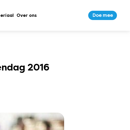
Doe mee
eriaal
Over ons
endag 2016