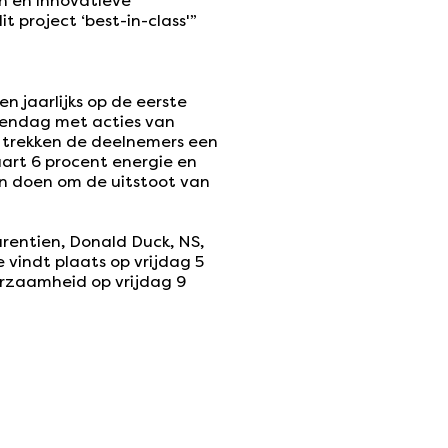
n en innovatieve
project ‘best-in-class'”
n jaarlijks op de eerste
iendag met acties van
 trekken de deelnemers een
art 6 procent energie en
en doen om de uitstoot van
rentien, Donald Duck, NS,
 vindt plaats op vrijdag 5
rzaamheid op vrijdag 9