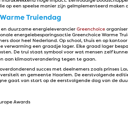
een indrukwekkend hoge impact. Eenvoudige boodschappe
 op een speelse manier zijn geïmplementeerd maken dit 
 Warme Truiendag
en duurzame energieleverancier
Greenchoice
organisere
tionale energeiebesparingsactie Greenchoice Warme Tru
s door heel Nederland. Op school, thuis en op kantoor
e verwarming een graadje lager. Elke graad lager bespa
osten. De trui staat symbool voor wat mensen zelf kunn
en aan klimaatverandering tegen te gaan.
 overdonderend succes met deelnemers zoals prinses Lau
versiteit en gemeente Haarlem. De eerstvolgende editie
gne gaat van start op de eerstvolgende dag van de duu
Europe Awards