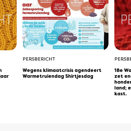
PERSBERICHT
PERSB
n
Wegens klimaatcrisis agendeert
18e Wa
jaar
Warmetruiendag Shirtjesdag
zet en
honder
land; e
kast.