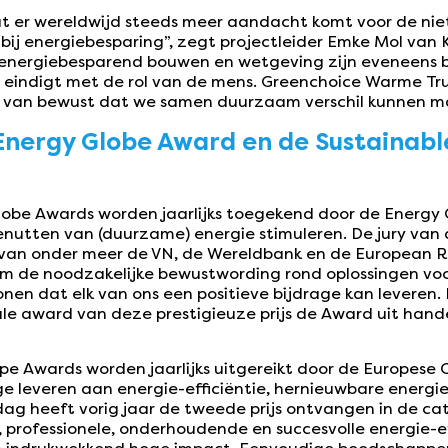
t er wereldwijd steeds meer aandacht komt voor de niet
bij energiebesparing”, zegt projectleider Emke Mol van
 energiebesparend bouwen en wetgeving zijn eveneens b
n eindigt met de rol van de mens. Greenchoice Warme T
 van bewust dat we samen duurzaam verschil kunnen m
Energy Globe Award en de Sustainabl
lobe Awards worden jaarlijks toegekend door de Energy
enutten van (duurzame) energie stimuleren. De jury van
van onder meer de VN, de Wereldbank en de European R
om de noodzakelijke bewustwording rond oplossingen vo
nen dat elk van ons een positieve bijdrage kan levere
ale award van deze prestigieuze prijs de Award uit ha
pe Awards worden jaarlijks uitgereikt door de Europese 
ge leveren aan energie-efficiëntie, hernieuwbare energi
g heeft vorig jaar de tweede prijs ontvangen in de ca
ke, professionele, onderhoudende en succesvolle energie