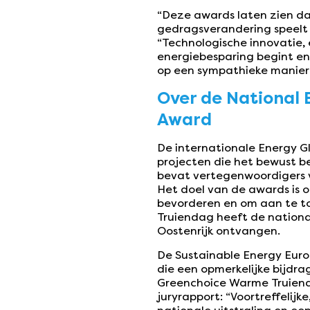
“Deze awards laten zien da
gedragsverandering speelt 
“Technologische innovatie,
energiebesparing begint e
op een sympathieke manier
Over de National 
Award
De internationale Energy G
projecten die het bewust b
bevat vertegenwoordigers 
Het doel van de awards is 
bevorderen en om aan te to
Truiendag heeft de nation
Oostenrijk ontvangen.
De Sustainable Energy Euro
die een opmerkelijke bijdra
Greenchoice Warme Truienda
juryrapport: “Voortreffelij