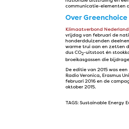
nationale uitstraling en 
communicatie-elementen die
Over Greenchoice
Klimaatverbond Nederland
vrijdag van februari de na
honderdduizenden deelnemer
warme trui aan en zetten d
dus CO
-uitstoot én stookk
2
broeikasgassen die bijdrag
De editie van 2015 was een
Radio Veronica, Erasmus Uni
februari 2016 en de campa
oktober 2015.
TAGS
:
Sustainable Energy 