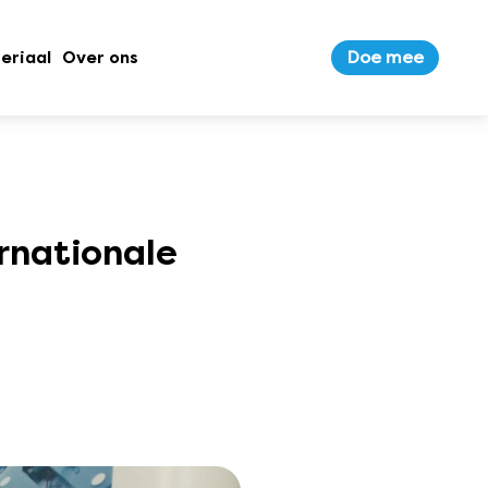
Doe mee
eriaal
Over ons
rnationale