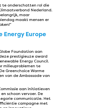
 te onderschatten rol die
 Klimaatverbond Nederland.
elangrijk, maar
ruiendag maakt mensen er
aken!”
e Energy Europe
 Globe Foundation aan
 deze prestigieuze award
enewable Energy Council.
or milieuproblemen te
n. De Greenchoice Warme
nden van de Ambassade van
Commissie aan initiatieven
e en schoon vervoer. De
tegorie communicatie. Het
-efficiëntie campagne met