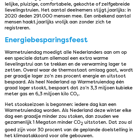
lelijke, pluizige, comfortabele, gekochte of zelfgebreide
lievelingstruien. Het aantal deelnemers stijgt jaarlijks: in
2020 deden 291.000 mensen mee. Een onbekend aantal
mensen haakt jaarlijks vrolijk aan zonder zich te
registreren.
Energiebesparingsfeest
Warmetruiendag moedigt alle Nederlanders aan om op
een speciale datum allemaal een extra warme
lievelingstrui aan te trekken en de verwarming lager te
zetten. Overal waar de thermostaat omlaag gaat, wordt
per graadje lager zo’n zes procent energie en uitstoot
bespaard. Als heel Nederland op Warmetruiendag één
graad lager stookt, bespaart dat zo’n 3,3 miljoen kubieke
meter gas en 6,3 miljoen kilo CO₂.
Het stookseizoen is begonnen: iedere dag kan een
Warmetruiendag worden. Als Nederland deze winter elke
dag een graadje minder zou stoken, dan zouden we
gezamenlijk 1 Megaton minder CO
uitstoten. Dat zou al
2
goed zijn voor 30 procent van de geplande doelstelling in
het klimaatakkoord voor alle gebouwen.