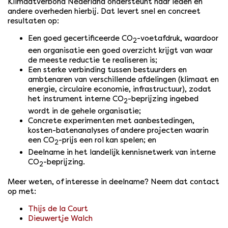
Klimaatverbond Nederland ondersteunt haar leden en
andere overheden hierbij. Dat levert snel en concreet
resultaten op:
Een goed gecertificeerde CO
-voetafdruk, waardoor
2
een organisatie een goed overzicht krijgt van waar
de meeste reductie te realiseren is;
Een sterke verbinding tussen bestuurders en
ambtenaren van verschillende afdelingen (klimaat en
energie, circulaire economie, infrastructuur), zodat
het instrument interne CO
-beprijzing ingebed
2
wordt in de gehele organisatie;
Concrete experimenten met aanbestedingen,
kosten-batenanalyses of andere projecten waarin
een CO
-prijs een rol kan spelen; en
2
Deelname in het landelijk kennisnetwerk van interne
CO
-beprijzing.
2
Meer weten, of interesse in deelname? Neem dat contact
op met:
Thijs de la Court
Dieuwertje Walch