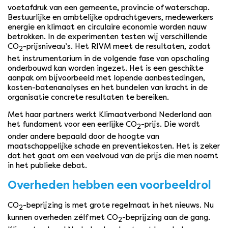
voetafdruk van een gemeente, provincie of waterschap.
Bestuurlijke en ambtelijke opdrachtgevers, medewerkers
energie en klimaat en circulaire economie worden nauw
betrokken. In de experimenten testen wij verschillende
CO
-prijsniveau’s. Het RIVM meet de resultaten, zodat
2
het instrumentarium in de volgende fase van opschaling
onderbouwd kan worden ingezet. Het is een geschikte
aanpak om bijvoorbeeld met lopende aanbestedingen,
kosten-batenanalyses en het bundelen van kracht in de
organisatie concrete resultaten te bereiken.
Met haar partners werkt Klimaatverbond Nederland aan
het fundament voor een eerlijke CO
-prijs. Die wordt
2
onder andere bepaald door de hoogte van
maatschappelijke schade en preventiekosten. Het is zeker
dat het gaat om een veelvoud van de prijs die men noemt
in het publieke debat.
Overheden hebben een voorbeeldrol
CO
-beprijzing is met grote regelmaat in het nieuws. Nu
2
kunnen overheden zélf met CO
-beprijzing aan de gang.
2