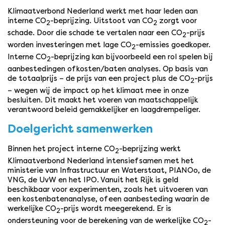
Klimaatverbond Nederland werkt met haar leden aan
interne CO
-beprijzing. Uitstoot van CO
zorgt voor
2
2
schade. Door die schade te vertalen naar een CO
-prijs
2
worden investeringen met lage CO
-emissies goedkoper.
2
Interne CO
-beprijzing kan bijvoorbeeld een rol spelen bij
2
aanbestedingen of kosten/baten analyses. Op basis van
de totaalprijs – de prijs van een project plus de CO
-prijs
2
– wegen wij de impact op het klimaat mee in onze
besluiten. Dit maakt het voeren van maatschappelijk
verantwoord beleid gemakkelijker en laagdrempeliger.
Doelgericht samenwerken
Binnen het project interne CO
-beprijzing werkt
2
Klimaatverbond Nederland intensief samen met het
ministerie van Infrastructuur en Waterstaat, PIANOo, de
VNG, de UvW en het IPO. Vanuit het Rijk is geld
beschikbaar voor experimenten, zoals het uitvoeren van
een kostenbatenanalyse, of een aanbesteding waarin de
werkelijke CO
-prijs wordt meegerekend. Er is
2
ondersteuning voor de berekening van de werkelijke CO
-
2