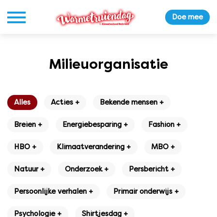
Doe mee
Milieuorganisatie
Alles
Acties +
Bekende mensen +
Breien +
Energiebesparing +
Fashion +
HBO +
Klimaatverandering +
MBO +
Natuur +
Onderzoek +
Persbericht +
Persoonlijke verhalen +
Primair onderwijs +
Psychologie +
Shirtjesdag +