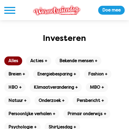
Doe mee
Investeren
Alles
Acties +
Bekende mensen +
Breien +
Energiebesparing +
Fashion +
HBO +
Klimaatverandering +
MBO +
Natuur +
Onderzoek +
Persbericht +
Persoonlijke verhalen +
Primair onderwijs +
Psychologie +
Shirtjesdag +