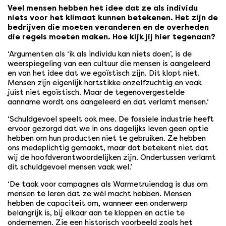
Veel mensen hebben het idee dat ze als individu
niets voor het klimaat kunnen betekenen. Het zijn de
bedrijven die moeten veranderen en de overheden
die regels moeten maken. Hoe kijk jij hier tegenaan?
‘Argumenten als ‘ik als individu kan niets doen’, is de
weerspiegeling van een cultuur die mensen is aangeleerd
en van het idee dat we egoïstisch zijn. Dit klopt niet.
Mensen zijn eigenlijk hartstikke onzelfzuchtig en vaak
juist niet egoïstisch. Maar de tegenovergestelde
aanname wordt ons aangeleerd en dat verlamt mensen.‘
‘Schuldgevoel speelt ook mee. De fossiele industrie heeft
ervoor gezorgd dat we in ons dagelijks leven geen optie
hebben om hun producten niet te gebruiken. Ze hebben
ons medeplichtig gemaakt, maar dat betekent niet dat
wij de hoofdverantwoordelijken zijn. Ondertussen verlamt
dit schuldgevoel mensen vaak wel.’
‘De taak voor campagnes als Warmetruiendag is dus om
mensen te leren dat ze wél macht hebben. Mensen
hebben de capaciteit om, wanneer een onderwerp
belangrijk is, bij elkaar aan te kloppen en actie te
ondernemen. Zie een historisch voorbeeld zoals het