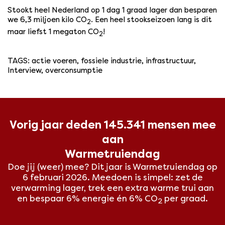
Stookt heel Nederland op 1 dag 1 graad lager dan besparen
we 6,3 miljoen kilo CO
. Een heel stookseizoen lang is dit
2
maar liefst 1 megaton CO
!
2
TAGS
:
actie voeren
,
fossiele industrie
,
infrastructuur
,
Interview
,
overconsumptie
Vorig jaar deden 145.341 mensen mee
aan
Warmetruiendag
Doe jij (weer) mee? Dit
jaar is Warmetruiendag op
6 februari 2026. Meedoen is simpel: zet de
verwarming lager, trek een extra warme trui aan
en bespaar 6% energie én 6% CO
per graad.
2