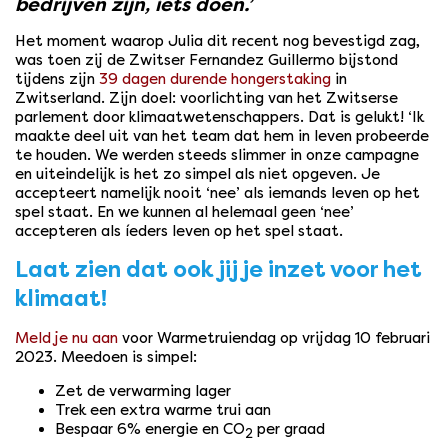
bedrijven zijn, iets doen.’
Het moment waarop Julia dit recent nog bevestigd zag,
was toen zij de Zwitser Fernandez Guillermo bijstond
tijdens zijn
39 dagen durende hongerstaking
in
Zwitserland. Zijn doel: voorlichting van het Zwitserse
parlement door klimaatwetenschappers. Dat is gelukt! ‘Ik
maakte deel uit van het team dat hem in leven probeerde
te houden. We werden steeds slimmer in onze campagne
en uiteindelijk is het zo simpel als niet opgeven. Je
accepteert namelijk nooit ‘nee’ als iemands leven op het
spel staat. En we kunnen al helemaal geen ‘nee’
accepteren als íeders leven op het spel staat.
Laat zien dat ook jij je inzet voor het
klimaat!
Meld je nu aan
voor Warmetruiendag op vrijdag 10 februari
2023. Meedoen is simpel:
Zet de verwarming lager
Trek een extra warme trui aan
Bespaar 6% energie en CO
per graad
2