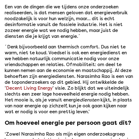
Een van de dingen die we tijdens onze onderzoeken
realiseerden, is dat mensen geloven dat energieverbruik
noodzakelijk is voor hun welzijn, maar… dit is echt
desinformatie vanuit de fossiele industrie. Het is niet
zozeer energie wat we nodig hebben, maar juist de
diensten die je krijgt van energie.´
´Denk bijvoorbeeld aan thermisch comfort. Dus niet te
warm, niet te koud. Voedsel is ook een energiedienst en
we hebben natuurlijk communicatie nodig voor onze
vriendschappen en relaties. Of mobiliteit: om deel te
kunnen nemen aan de economie en maatschappij. Al deze
behoeften zijn energiediensten. Narasimha Rao is een van
de toponderzoekers op dit gebied. Hij ontwikkelde de
’
Decent Living Energy
’ visie. Zo blijkt dat we uiteindelijk
slechts een zeer lage hoeveelheid energie nodig hebben.
Het mooie is, als je vanuit energie
diensten
kijkt, in plaats
van naar energie op zichzelf, kun je ook gaan kijken naar
wat er nodig is voor een prettig leven.’
Om hoeveel energie per persoon gaat dit?
‘Zowel Narasimha Rao als mijn eigen onderzoeksgroep