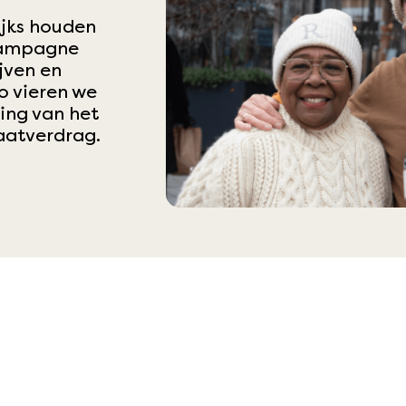
ijks houden
 campagne
jven en
o vieren we
ing van het
aatverdrag.