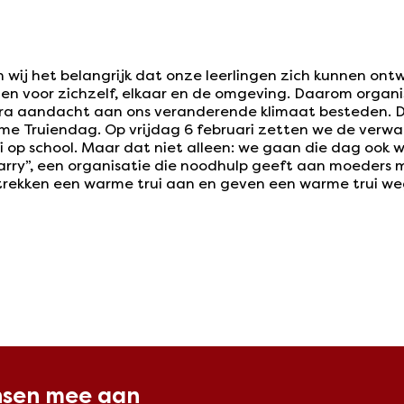
wij het belangrijk dat onze leerlingen zich kunnen ontw
len voor zichzelf, elkaar en de omgeving. Daarom organi
ra aandacht aan ons veranderende klimaat besteden. De
me Truiendag. Op vrijdag 6 februari zetten we de verw
i op school. Maar dat niet alleen: we gaan die dag ook 
arry”, een organisatie die noodhulp geeft aan moeders m
trekken een warme trui aan en geven een warme trui we
nsen mee aan