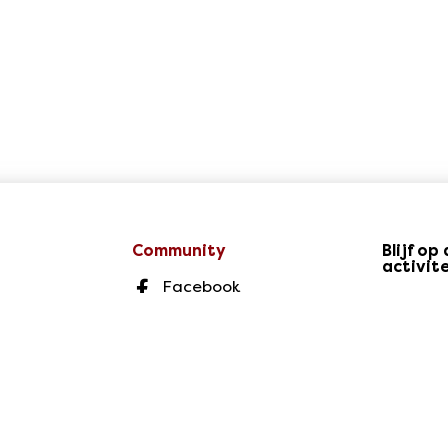
Community
Blijf o
activit
Facebook
Instagram
Twitter
LinkedIn