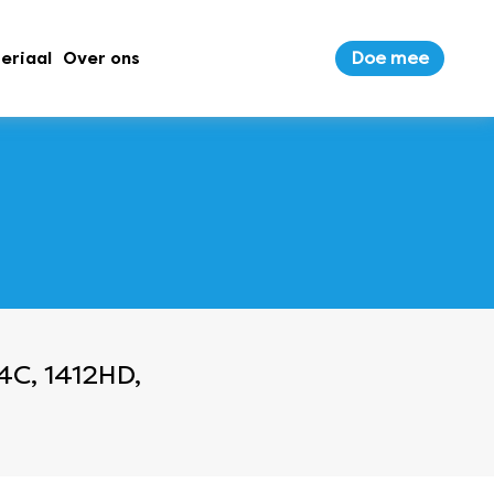
Doe mee
eriaal
Over ons
C, 1412HD,