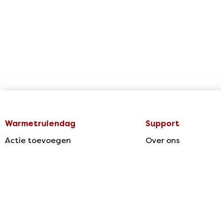
Warmetruiendag
Support
Actie toevoegen
Over ons
Agenda & Acties
Privacy
Disclaimer