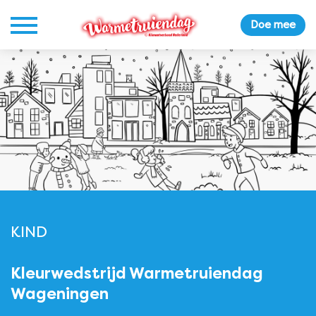
Doe mee
KIND
Kleurwedstrijd Warmetruiendag
Wageningen