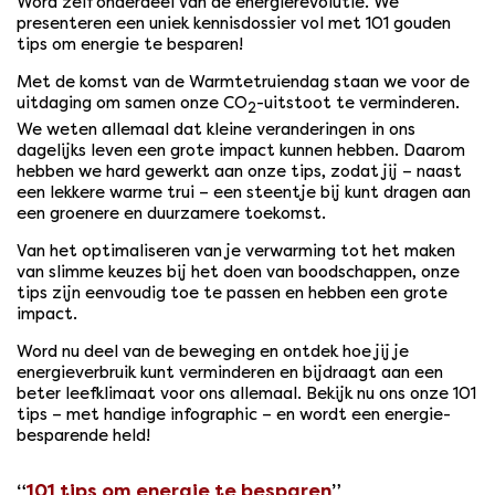
Word zelf onderdeel van de energierevolutie. We
presenteren een uniek kennisdossier vol met 101 gouden
tips om energie te besparen!
Met de komst van de Warmtetruiendag staan we voor de
uitdaging om samen onze CO
-uitstoot te verminderen.
2
We weten allemaal dat kleine veranderingen in ons
dagelijks leven een grote impact kunnen hebben. Daarom
hebben we hard gewerkt aan onze tips, zodat jij – naast
een lekkere warme trui – een steentje bij kunt dragen aan
een groenere en duurzamere toekomst.
Van het optimaliseren van je verwarming tot het maken
van slimme keuzes bij het doen van boodschappen, onze
tips zijn eenvoudig toe te passen en hebben een grote
impact.
Word nu deel van de beweging en ontdek hoe jij je
energieverbruik kunt verminderen en bijdraagt aan een
beter leefklimaat voor ons allemaal. Bekijk nu ons onze 101
tips – met handige infographic – en wordt een energie-
besparende held!
101 tips om energie te besparen