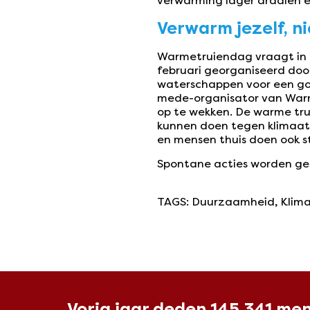
verwarming lager draaien en
Verwarm jezelf, ni
Warmetruiendag vraagt in f
februari georganiseerd do
waterschappen voor een goe
mede-organisator van Warme
op te wekken. De warme trui
kunnen doen tegen klimaatve
en mensen thuis doen ook s
Spontane acties worden ge
TAGS
:
Duurzaamheid
,
Klim
Vorig jaar deden 145.341 me