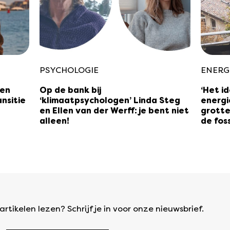
PSYCHOLOGIE
ENERG
een
Op de bank bij
‘Het i
nsitie
‘klimaatpsychologen’ Linda Steg
energi
en Ellen van der Werff: je bent niet
grotte
alleen!
de foss
rtikelen lezen? Schrijf je in voor onze nieuwsbrief.