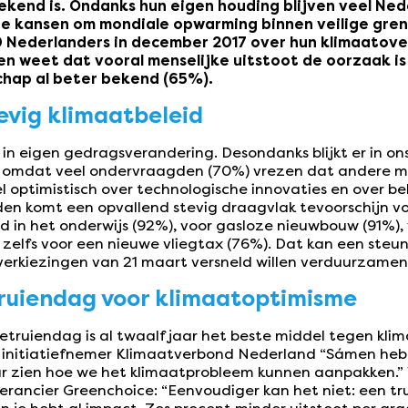
bekend is. Ondanks hun eigen houding blijven veel Ne
de kansen om mondiale opwarming binnen veilige gre
 Nederlanders in december 2017 over hun klimaatover
en weet dat vooral menselijke uitstoot de oorzaak i
schap al beter bekend (65%).
evig klimaatbeleid
in eigen gedragsverandering. Desondanks blijkt er in on
n omdat veel ondervraagden (70%) vrezen dat andere m
wel optimistisch over technologische innovaties en over b
den komt een opvallend stevig draagvlak tevoorschijn 
 in het onderwijs (92%), voor gasloze nieuwbouw (91%), 
zelfs voor een nieuwe vliegtax (76%). Dat kan een steuntj
erkiezingen van 21 maart versneld willen verduurzamen
uiendag voor klimaatoptimisme
truiendag is al twaalf jaar het beste middel tegen klim
n initiatiefnemer Klimaatverbond Nederland “Sámen heb 
ar zien hoe we het klimaatprobleem kunnen aanpakken.
rancier Greenchoice: “Eenvoudiger kan het niet: een trui