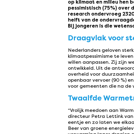
op klimaat en milieu hen 
pessimistisch (75%) over 
research ondervroeg 2320
helft van de ondervraagd
Bij jongeren is die weten
Draagvlak voor st
Nederlanders geloven sterk 
klimaatpessimisme te leve
willen aanpassen. Zij zijn 
ontwikkeld. Uit de antwoor
overheid voor duurzaamheid
openbaar vervoer (90 %) en 
voor gemeenten die na de v
Twaalfde Warmetr
“Vrolijk meedoen aan Warme
directeur Petra Lettink va
eentje en zo laten we elka
Beer van groene energieleve