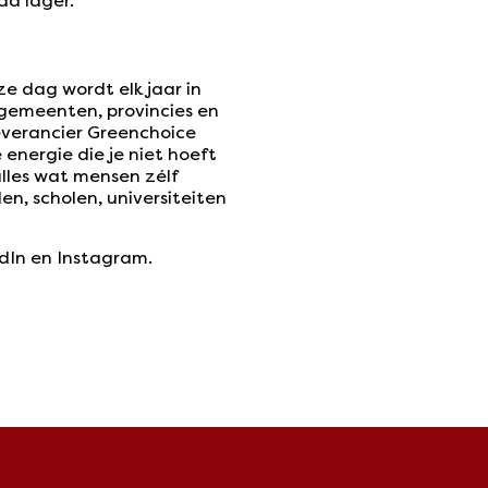
ad lager.”
e dag wordt elk jaar in
gemeenten, provincies en
everancier Greenchoice
nergie die je niet hoeft
lles wat mensen zélf
n, scholen, universiteiten
dIn en Instagram.