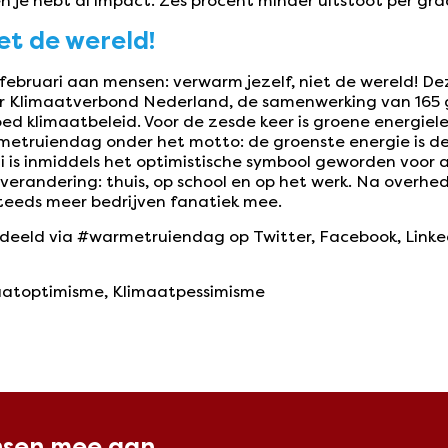
 je hebt al impact. Zes procent minder uitstoot per gra
et de wereld!
ebruari aan mensen: verwarm jezelf, niet de wereld! Dez
or Klimaatverbond Nederland, de samenwerking van 165 
d klimaatbeleid. Voor de zesde keer is groene energiel
truiendag onder het motto: de groenste energie is de e
 is inmiddels het optimistische symbool geworden voor a
randering: thuis, op school en op het werk. Na overhede
teeds meer bedrijven fanatiek mee.
deeld via #warmetruiendag op Twitter, Facebook, Linke
aatoptimisme
,
Klimaatpessimisme
nsen mee aan