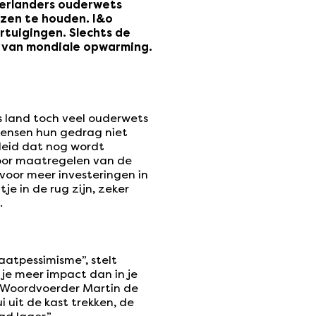
derlanders ouderwets
nzen te houden. I&o
tuigingen. Slechts de
s van mondiale opwarming.
s land toch veel ouderwets
ensen hun gedrag niet
eleid dat nog wordt
voor maatregelen van de
voor meer investeringen in
e in de rug zijn, zeker
.
aatpessimisme”, stelt
je meer impact dan in je
” Woordvoerder Martin de
 uit de kast trekken, de