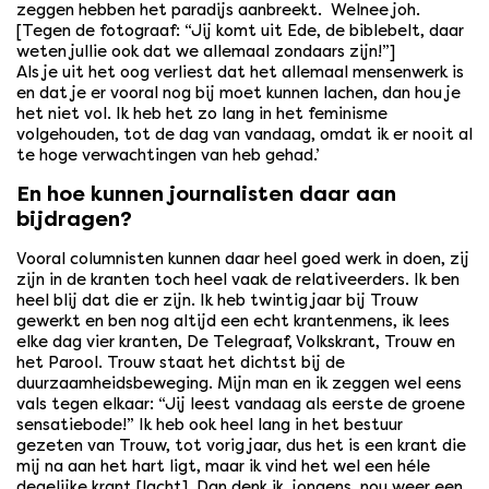
zeggen hebben het paradijs aanbreekt. Welnee joh.
[Tegen de fotograaf: “Jij komt uit Ede, de biblebelt, daar
weten jullie ook dat we allemaal zondaars zijn!”]
Als je uit het oog verliest dat het allemaal mensenwerk is
en dat je er vooral nog bij moet kunnen lachen, dan hou je
het niet vol. Ik heb het zo lang in het feminisme
volgehouden, tot de dag van vandaag, omdat ik er nooit al
te hoge verwachtingen van heb gehad.’
En hoe kunnen journalisten daar aan
bijdragen?
Vooral columnisten kunnen daar heel goed werk in doen, zij
zijn in de kranten toch heel vaak de relativeerders. Ik ben
heel blij dat die er zijn. Ik heb twintig jaar bij Trouw
gewerkt en ben nog altijd een echt krantenmens, ik lees
elke dag vier kranten, De Telegraaf, Volkskrant, Trouw en
het Parool. Trouw staat het dichtst bij de
duurzaamheidsbeweging. Mijn man en ik zeggen wel eens
vals tegen elkaar: “Jij leest vandaag als eerste de groene
sensatiebode!” Ik heb ook heel lang in het bestuur
gezeten van Trouw, tot vorig jaar, dus het is een krant die
mij na aan het hart ligt, maar ik vind het wel een héle
degelijke krant [lacht]. Dan denk ik, jongens, nou weer een