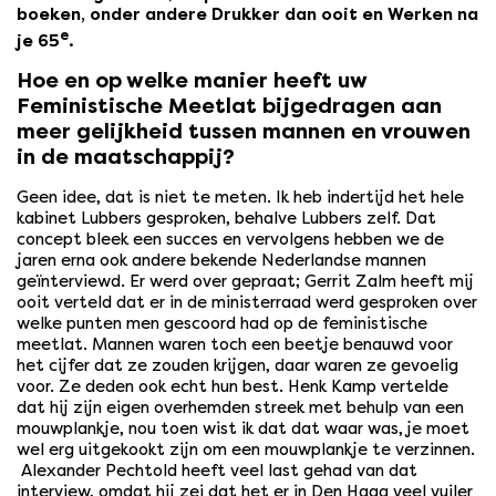
boeken, onder andere Drukker dan ooit en Werken na
e
je 65
.
Hoe en op welke manier heeft uw
Feministische Meetlat bijgedragen aan
meer gelijkheid tussen mannen en vrouwen
in de maatschappij?
Geen idee, dat is niet te meten. Ik heb indertijd het hele
kabinet Lubbers gesproken, behalve Lubbers zelf. Dat
concept bleek een succes en vervolgens hebben we de
jaren erna ook andere bekende Nederlandse mannen
geïnterviewd. Er werd over gepraat; Gerrit Zalm heeft mij
ooit verteld dat er in de ministerraad werd gesproken over
welke punten men gescoord had op de feministische
meetlat. Mannen waren toch een beetje benauwd voor
het cijfer dat ze zouden krijgen, daar waren ze gevoelig
voor. Ze deden ook echt hun best. Henk Kamp vertelde
dat hij zijn eigen overhemden streek met behulp van een
mouwplankje, nou toen wist ik dat dat waar was, je moet
wel erg uitgekookt zijn om een mouwplankje te verzinnen.
Alexander Pechtold heeft veel last gehad van dat
interview, omdat hij zei dat het er in Den Haag veel vuiler