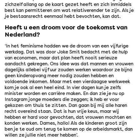
zichzelf allang op de kaart gezet heeft en zich inmiddels
best kan permitteren om wat relativerender te zijn. Als je
je bestaansrecht eenmaal hebt bevochten, kan dat.
Heeft u een droom voor de toekomst van
Nederland?
‘In het feminisme hadden we de droom van een vijfurige
werkdag. Dat was door Joke Smit bedacht met de hulp
van economen, maar dat plan heeft nooit serieuze
aandacht gekregen. Ons idee was dat mannen en vrouwen
dagelijks allebei vijf uur zouden werken waardoor ze bijna
geen kinderopvang meer nodig zouden hebben en
voldoende inkomen. Maar met een vierdaagse werkweek
kom je ook al een heel eind. In vier dagen kun je zelfs
minister worden en carrière maken. En dan zie je nu op
Instagram jonge moeders die zeggen; ik heb er voor
gekozen om thuis te zitten. Dan gaan bij mij alle haren
recht overeind staan. Dat is hun vrije keus, maar wij
hebben er hard voor gevochten, dat vrouwen mochten en
konden werken. Dames, hallo! Als de kinderen groot zijn
ben je te oud om terug te komen op de arbeidsmarkt, dan
willen ze jullie niet meer hebben’.