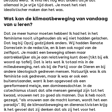
betaald werd. Ik vind het nog wat anders als je dat
allemaal in je vrije tijd doet. Je moet het niet
idealistischer maken dan het was.
Wat kan de klimaatbeweging van vandaag
van u leren?
Dat ze meer humor moeten hebben! Ik had het in het
feminisme nooit uitgehouden als wij niet hadden gelachen.
Dat lag bij Opzij godzijdank anders. Wij hadden Renate
Dorrestein in de redactie, en ik ben ook nogal van de
zelfspot. Je maakt een beweging alleen maar
aantrekkelijker als je aan relativering kunt doen [tikt bij elk
woord op tafel]. Dat is iets wat ik totaal mis in de
milieubeweging, net als bij de Partij voor de Dieren en bij
andere ideologisch gedreven mensen. Natuurlijk was ik als
feministe ook gedreven, maar ik was er ook een
buitenstaander, want ik ben opgevoed als een
gereformeerd meisje, een domineesdochter. In de
catechismus staat dat alle mensen geneigd zijn tot het
kwaad, vrouwen net zo goed als mannen. Dus ik heb nooit
gezegd, “als vrouwen aan de macht komen, wordt het een
paradijs”. Bij de klimaatbeweging en dierenactivisten krijg
ik het gevoel dat zij denken dat als zij het voor het